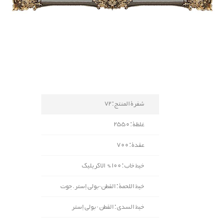
شفرة المنتج : 72
غلظة : 2550
عقدة : 700
خيط خاب : 100% الاكريليك
خيط اللحمة : القطن-بولي إستر، جوت
خيط السدی : القطن - بولي إستر