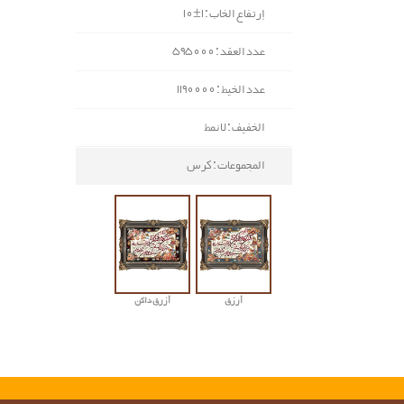
إرتفاع الخاب : 1±10
عدد العقد : 595000
عدد الخيط : 1190000
الخفيف : لا نمط
المجموعات : كرس
أرزق
أزرق داکن