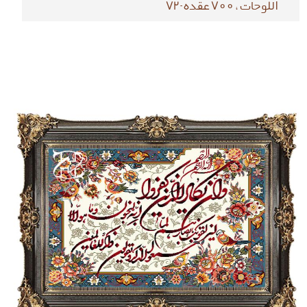
اللوحات ، 700 عقده-72