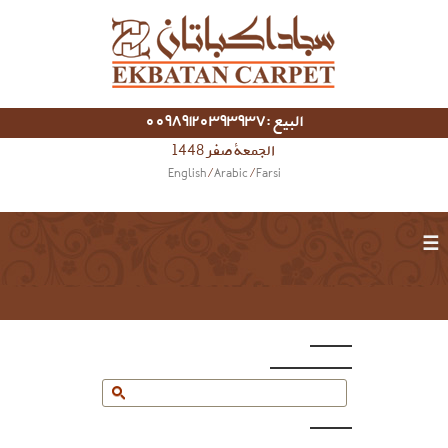
البيع :00989120393937
الجمعة صفر 1448
English
/
Arabic
/
Farsi
☰