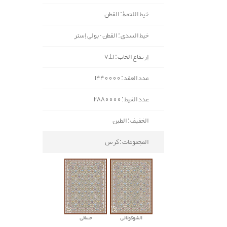
خيط اللحمة : القطن
خيط السدی : القطن - بولي إستر
إرتفاع الخاب : 1±7
عدد العقد : 1440000
عدد الخيط : 2880000
الخفيف : الطين
المجموعات : كرس
الشوكولاتي
حسائي