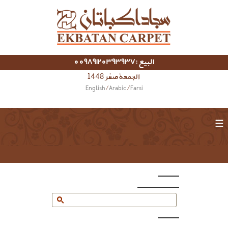
البيع :00989120393937
الجمعة صفر 1448
English
/
Arabic
/
Farsi
☰