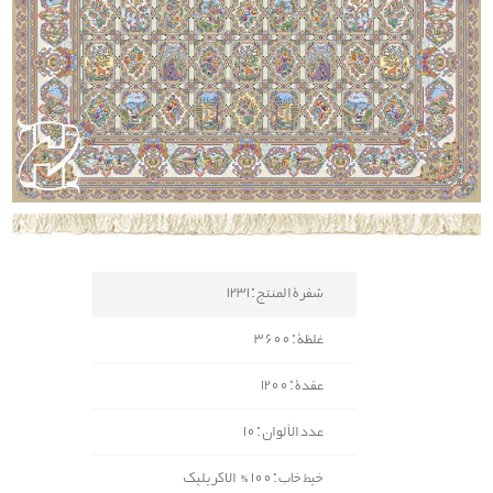
شفرة المنتج : 1231
غلظة : 3600
عقدة : 1200
عدد الألوان : 10
خيط خاب : 100% الاكريليك