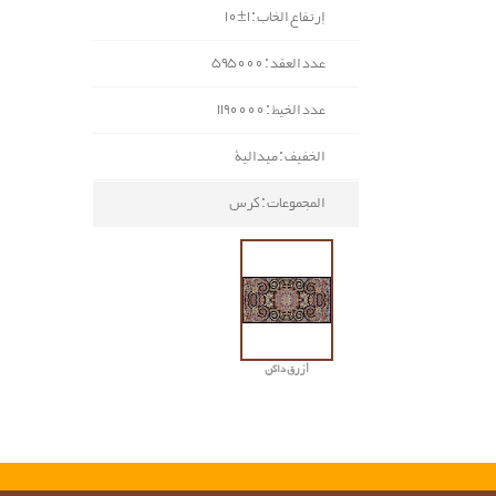
إرتفاع الخاب : 1±10
عدد العقد : 595000
عدد الخيط : 1190000
الخفيف : ميدالية
المجموعات : كرس
أزرق داکن