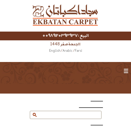
البيع :00989120393937
الجمعة صفر 1448
English
/
Arabic
/
Farsi
☰