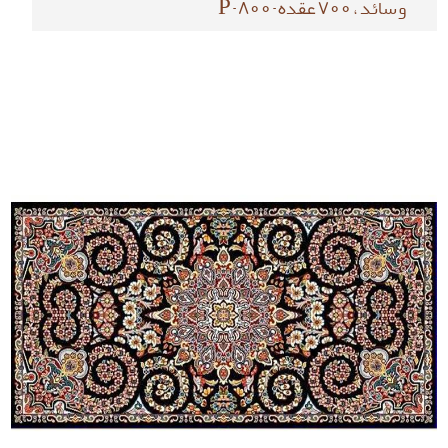
وسائد ، 700 عقده-P-800