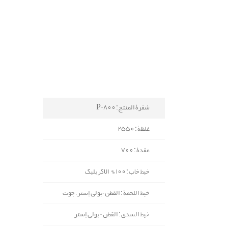
شفرة المنتج : P-800
غلظة : 2550
عقدة : 700
خيط خاب : 100% الاكريليك
خيط اللحمة : القطن-بولي إستر، جوت
خيط السدی : القطن - بولي إستر