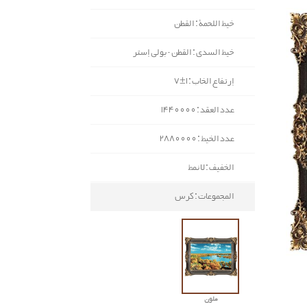
خيط اللحمة : القطن
خيط السدی : القطن - بولي إستر
إرتفاع الخاب : 1±7
عدد العقد : 1440000
عدد الخيط : 2880000
الخفيف : لا نمط
المجموعات : كرس
ملون