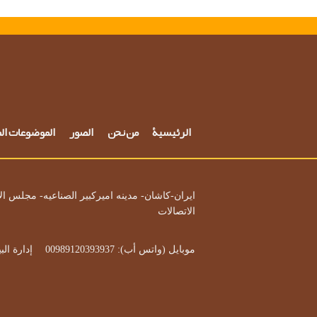
الرئيسية
من نحن
الصور
الموضوعات ال
ایران-کاشان-
مدینه امیرکبیر الصناعیه- مجلس ال
الاتصالات
موبایل (واتس أب): 00989120393937‌
إدارة البيع: 5503900
      ‌‌