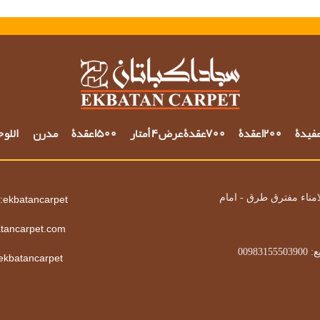
مفيدة
1200 عقدة
700عقدة عرض 4 أمتار
1500 عقدة
مدرن
اللو
امناء مفترق طرق - امام
:ekbatancarpet
tancarpet.com
0098315
 ekbatancarpet