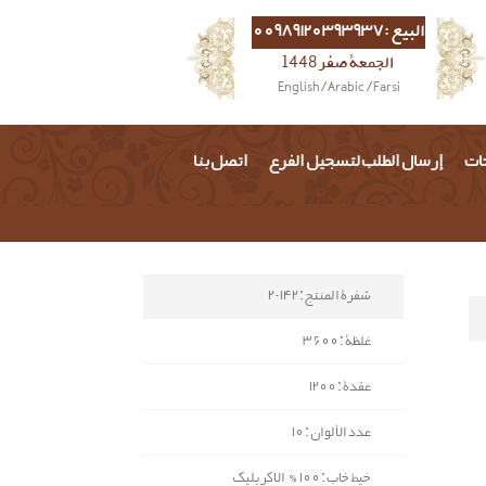
البيع :00989120393937
الجمعة صفر 1448
English
/
Arabic
/
Farsi
حات
إرسال الطلب لتسجيل الفرع
اتصل بنا
شفرة المنتج : 142-2
غلظة : 3600
عقدة : 1200
عدد الألوان : 10
خيط خاب : 100% الاكريليك