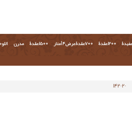
مفيدة
1200 عقدة
700عقدة عرض 4 أمتار
1500 عقدة
مدرن
اللو
-142-2