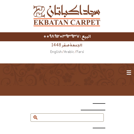
البيع :00989120393937
الجمعة صفر 1448
English
/
Arabic
/
Farsi
☰