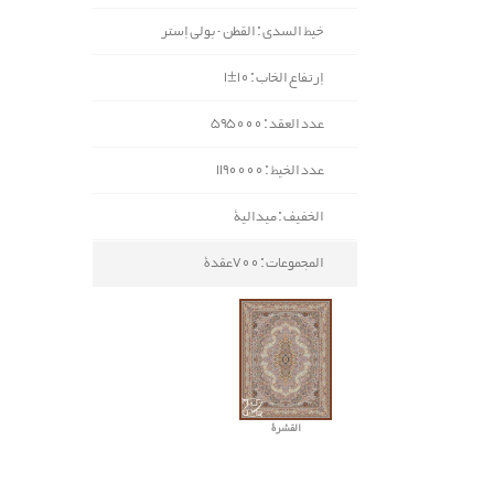
خيط السدی : القطن - بولي إستر
إرتفاع الخاب : 10±1
عدد العقد : 595000
عدد الخيط : 1190000
الخفيف : ميدالية
المجموعات : 700عقدة
القشرة