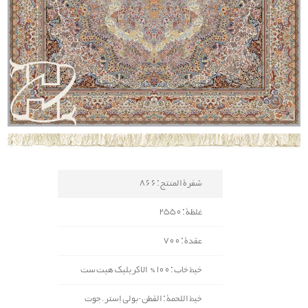
شفرة المنتج : 866
غلظة : 2550
عقدة : 700
خيط خاب : 100% الاكريليك هیت ست
خيط اللحمة : القطن-بولي إستر، جوت