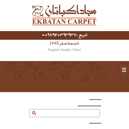
البيع :00989120393937
الجمعة صفر 1448
English
/
Arabic
/
Farsi
☰