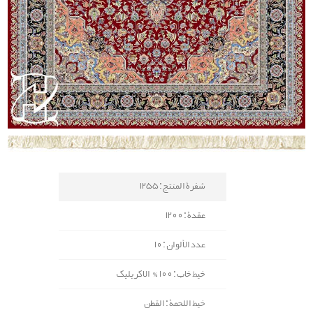
شفرة المنتج : 1255
عقدة : 1200
عدد الألوان : 10
خيط خاب : 100% الاكريليك
خيط اللحمة : القطن