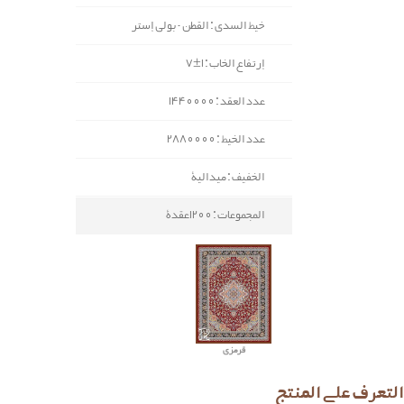
خيط السدی : القطن - بولي إستر
إرتفاع الخاب : 1±7
عدد العقد : 1440000
عدد الخيط : 2880000
الخفيف : ميدالية
المجموعات : 1200عقدة
قرمزي
التعرف علی المنتج