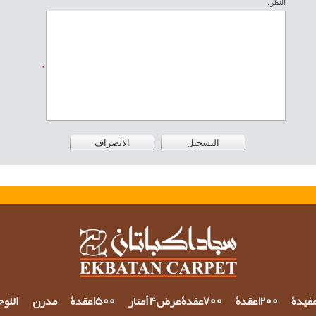
النظر :
*
مفيدة
1200 عقدة
700عقدة عرض 4 أمتار
1500 عقدة
مدرن
اللو