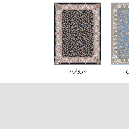
سلاطین
مروارید