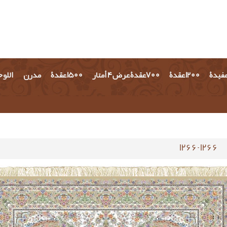
مفيدة
1200 عقدة
700عقدة عرض 4 أمتار
1500 عقدة
مدرن
اللو
1266-1266