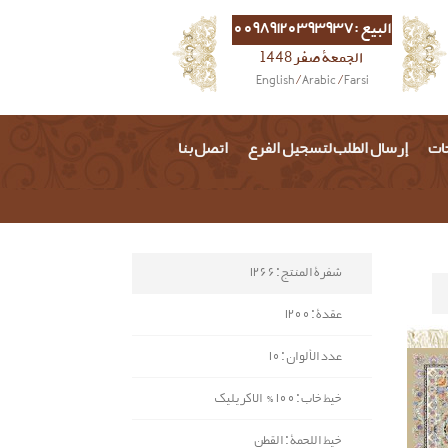
البيع :00989120393937
الجمعة صفر 1448
English
/
Arabic
/
Farsi
حات
إرسال الطلب لتسجيل الفرع
اتصل بنا
شفرة المنتج : 1266
عقدة : 1200
عدد الألوان : 10
خيط خاب : 100% الاكريليك
خيط اللحمة : القطن