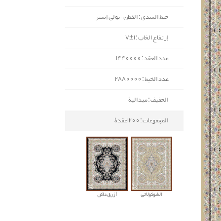
خيط السدی : القطن - بولي إستر
إرتفاع الخاب : 1±7
عدد العقد : 1440000
عدد الخيط : 2880000
الخفيف : ميدالية
المجموعات : 1200عقدة
الشوكولاتي
أزرق داکن