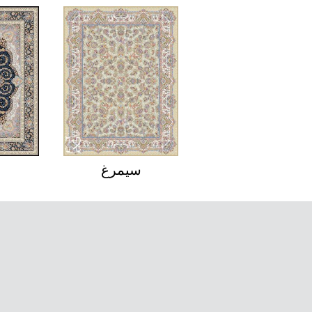
رها
رزیتا
س