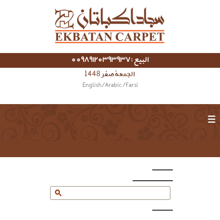
البيع :00989120393937
الجمعة صفر 1448
English
/
Arabic
/
Farsi
☰