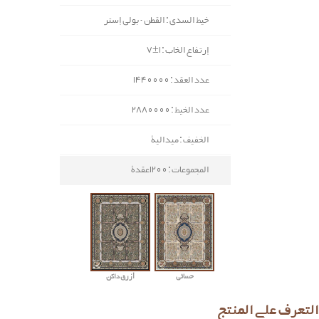
خيط السدی : القطن - بولي إستر
إرتفاع الخاب : 1±7
عدد العقد : 1440000
عدد الخيط : 2880000
الخفيف : ميدالية
المجموعات : 1200عقدة
حسائي
أزرق داکن
التعرف علی المنتج