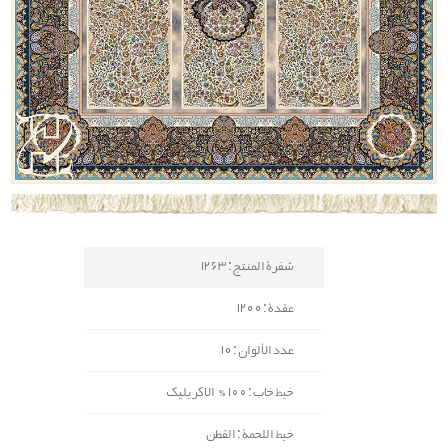
شفرة المنتج : 1263
عقدة : 1200
عدد الألوان : 10
خيط خاب : 100% الاكريليك
خيط اللحمة : القطن