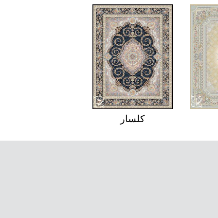
تیمجه
کلسار