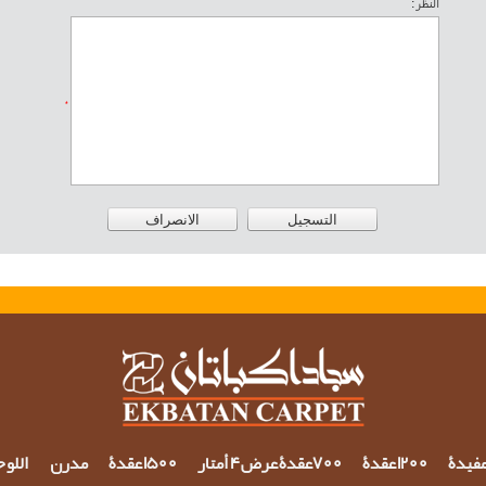
النظر :
*
مفيدة
1200 عقدة
700عقدة عرض 4 أمتار
1500 عقدة
مدرن
اللو