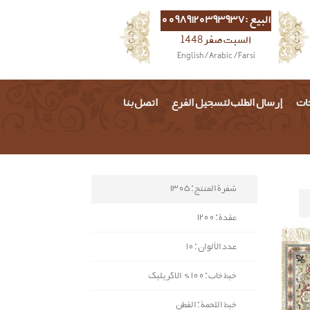
البيع :00989120393937
السبت صفر 1448
English
/
Arabic
/
Farsi
حات
إرسال الطلب لتسجيل الفرع
اتصل بنا
شفرة المنتج : 1305
عقدة : 1200
عدد الألوان : 10
خيط خاب : 100% الاكريليك
خيط اللحمة : القطن