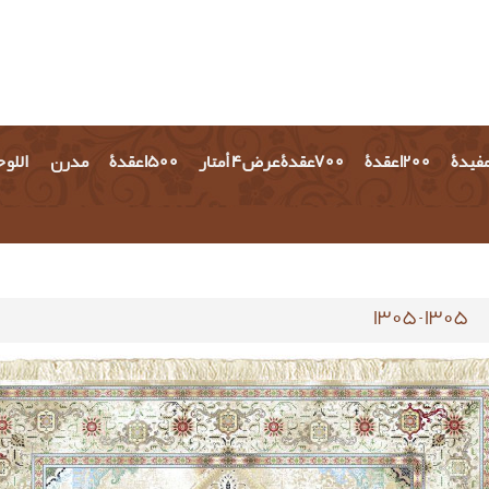
مفيدة
1200 عقدة
700عقدة عرض 4 أمتار
1500 عقدة
مدرن
اللو
1305-1305