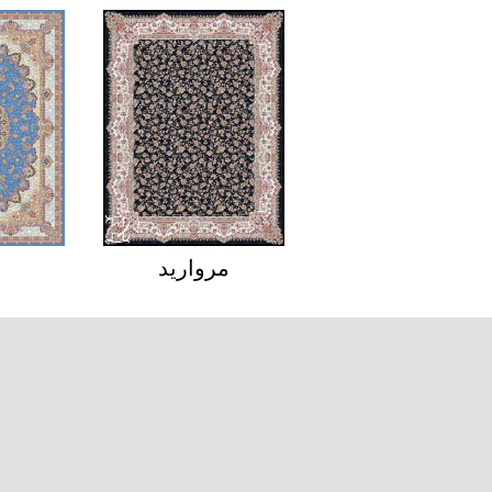
رها
افشان
مر