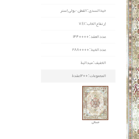
خيط السدی : القطن - بولي إستر
إرتفاع الخاب : 1±7
عدد العقد : 1440000
عدد الخيط : 2880000
الخفيف : ميدالية
المجموعات : 1200عقدة
حسائي