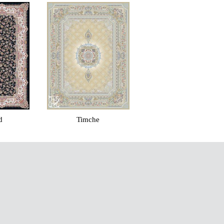
mche
Golsar
Raha