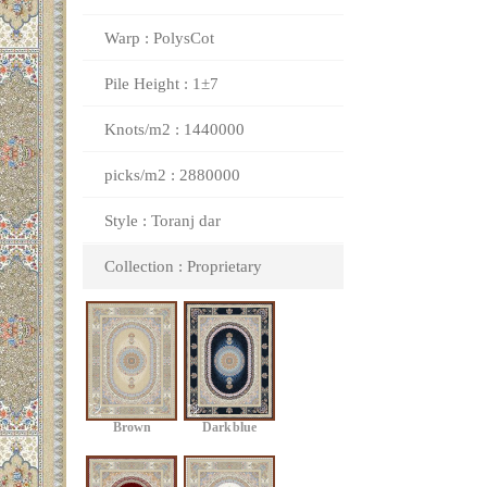
Warp : PolysCot
Pile Height : 1±7
Knots/m2 : 1440000
picks/m2 : 2880000
Style : Toranj dar
Collection : Proprietary
Brown
Dark blue