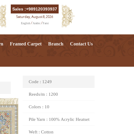
Sales :+989120393937
Saturday, August 8, 2026
English
Arabic
Farsi
/
/
rn
Framed Carpet
Branch
Contact Us
Code : 1249
Reeds/m : 1200
Colors : 10
Pile Yarn : 100% Acrylic Heatset
Weft : Cotton