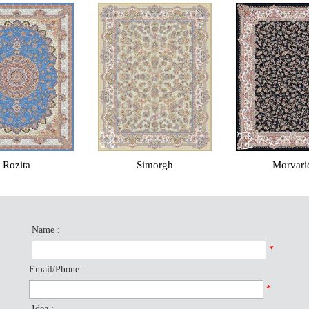
Simorgh
Morvarid
Ti
Name :
*
Email/Phone :
*
Idea :