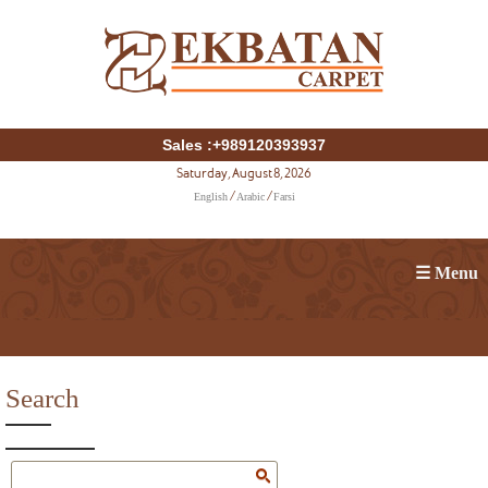
Sales :+989120393937
Saturday, August 8, 2026
English
Arabic
Farsi
/
/
☰ Menu
Search