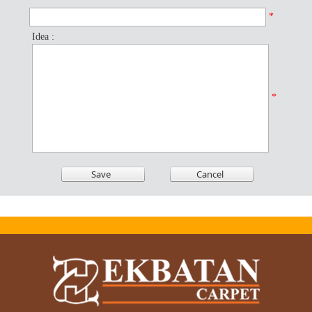
*
Idea :
*