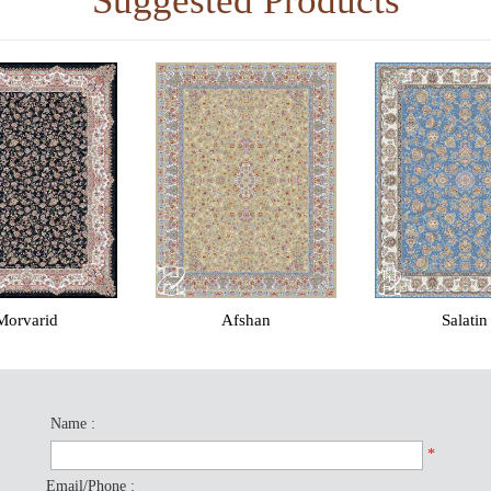
Suggested Products
Afshan
Salatin
Timch
Name :
*
Email/Phone :