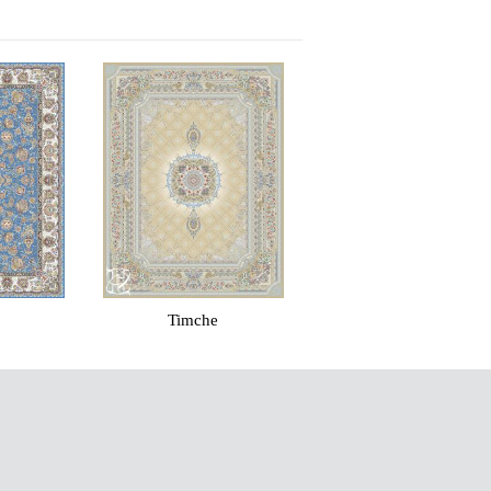
e
Raha
Simorgh