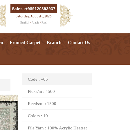
Sales :+989120393937
Saturday, August 8, 2026
English
Arabic
Farsi
/
/
rn
Framed Carpet
Branch
Contact Us
Code : v05
Picks/m : 4500
Reeds/m : 1500
Colors : 10
Pile Yarn : 100% Acrylic Heatset