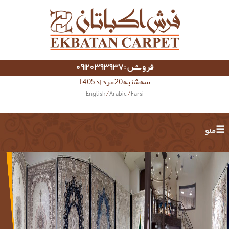
فروش :09120393937
سه شنبه 20 مرداد 1405
English
/
Arabic
/
Farsi
☰ منو