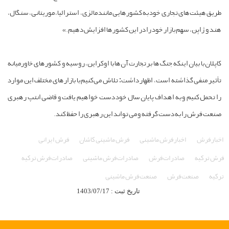
طریق هیئت‌های تجاری خود به کشورهایی مانند مالزی، استرالیا، موریتانی، سنگال،
هند و ژاپن، سهم بازار خود را در این کشورها افزایش دهیم.»
کاپلان با بیان اینکه جنگ‌ها بر تجارت آن‌ها با اوکراین، روسیه و کشورهای خاورمیانه
تأثیر منفی گذاشته است، اظهار داشت: تلاش می‌کنیم با بازارهای مختلف این موارد
را تحمل کنیم و به اهداف پایان سال خود دست خواهیم یافت و قاضی انتپ رهبری
صنعت فرش را به دست گرفته و می تواند این رهبری را حفظ کند.
اخبار فرش
اخبار فرش ماشینی
فرش ماشینی کاشان
فرش ایرانی
فرش ترکیه
صادرات فرش
صادرات فرش ماشینی
صادرات فرش ترکیه
ترکیه
صنعت فرش
صنعت فرش ماشینی
تاریخ ثبت : 1403/07/17