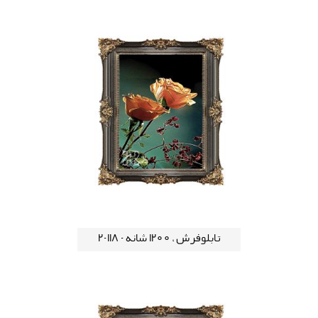
تابلوفرش ، 1200 شانه - 118-2