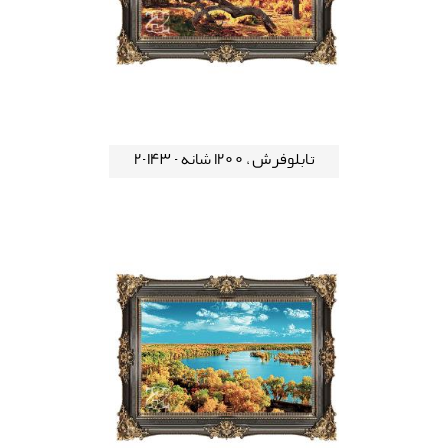
تابلوفرش ، 1200 شانه - 143-2