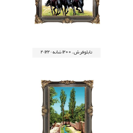
تابلوفرش ، 1200 شانه - 122-2