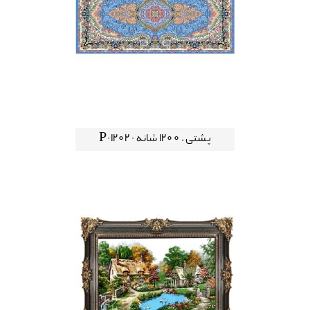
پشتی ، 1200 شانه - P-1202