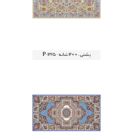
پشتی ، 1200 شانه - P-1225