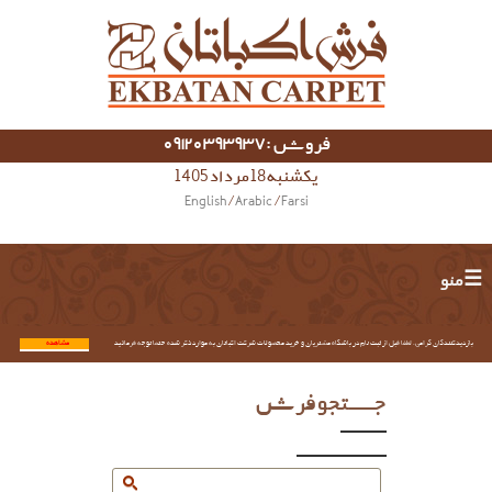
فروش :09120393937
یکشنبه 18 مرداد 1405
English
/
Arabic
/
Farsi
☰ منو
بازدیدکنندگان گرامی؛ لطفا قبل از ثبت نام در باشگاه مشتریان و خرید محصولات شرکت اکباتان به موارد ذکر شده حتما توجه فرمائید.
مشاهده...
جستجو فرش