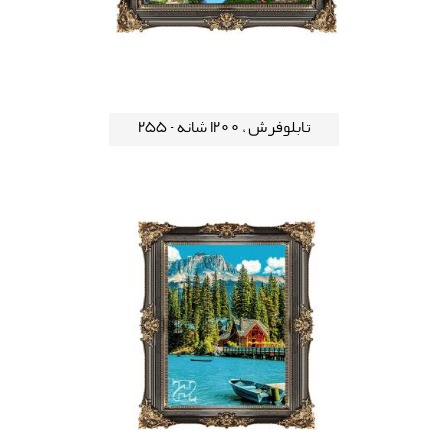
تابلوفرش ، 1200 شانه - 255