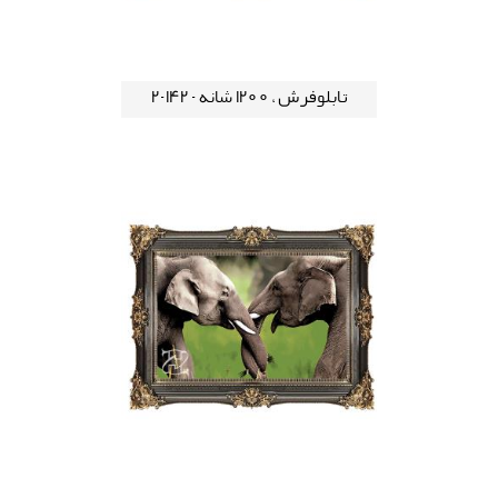
تابلوفرش ، 1200 شانه - 142-2