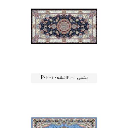
پشتی ، 1200 شانه - P-1206