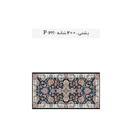
پشتی ، 1200 شانه - P-1221