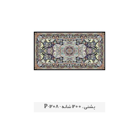
پشتی ، 1200 شانه - P-1208