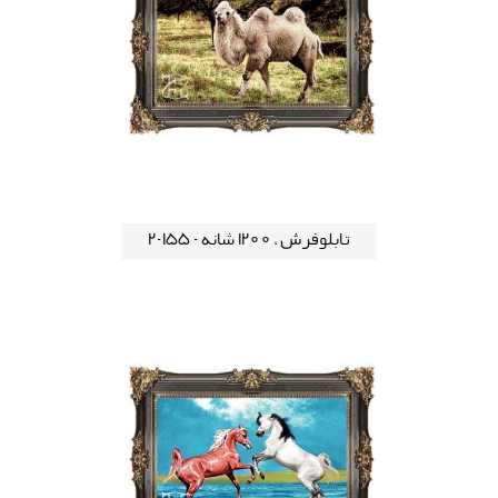
تابلوفرش ، 1200 شانه - 155-2