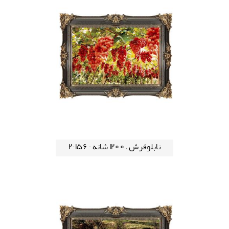
تابلوفرش ، 1200 شانه - 156-2