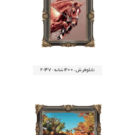
تابلوفرش ، 1200 شانه - 147-2