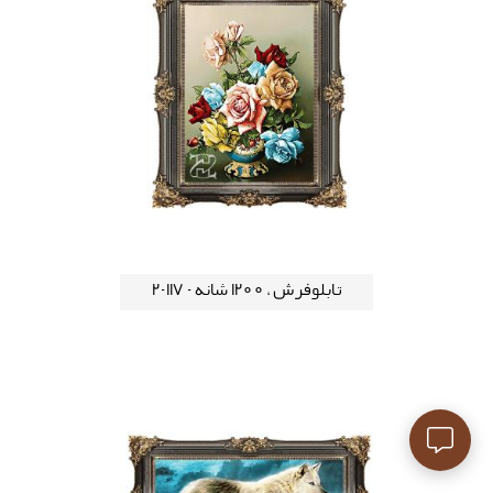
تابلوفرش ، 1200 شانه - 117-2