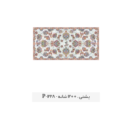
پشتی ، 1200 شانه - P-1228