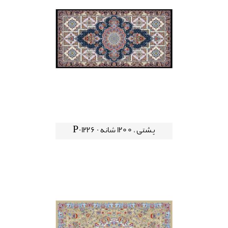
پشتی ، 1200 شانه - P-1226