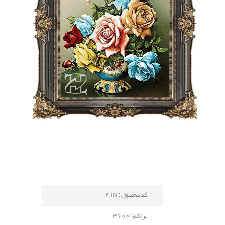
کد محصول : 117-2
تراکم : 3600