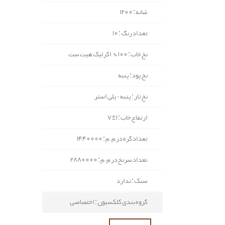
شانه : 1200
تعداد رنگ : 10
نخ خاب : 100% اکرلیک هیت ست
نخ پود : پنبه
نخ تار : پنبه - پلی استر
ارتفاع خاب : 1±7
تعداد گره در م.م : 1440000
تعداد سرنخ در م.م : 2880000
سبک : ندارد
گروه بندی کلکسیون : اختصاصی