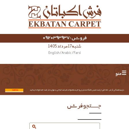
فروش :09120393937
شنبه 17 مرداد 1405
English
/
Arabic
/
Farsi
☰ منو
بازدیدکنندگان گرامی؛ لطفا قبل از ثبت نام در باشگاه مشتریان و خرید محصولات شرکت اکباتان به موارد ذکر شده حتما توجه فرمائید.
مشاهده...
جستجو فرش