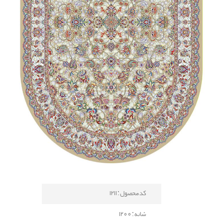
کد محصول : 1211
شانه : 1200