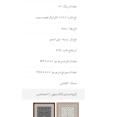
تعداد رنگ : 10
نخ خاب : 100% اکرلیک هیت ست
نخ پود : پنبه
نخ تار : پنبه - پلی استر
ارتفاع خاب : 1±7
تعداد گره در م.م : 1440000
تعداد سرنخ در م.م : 2880000
سبک : افشان
گروه بندی کلکسیون : اختصاصی