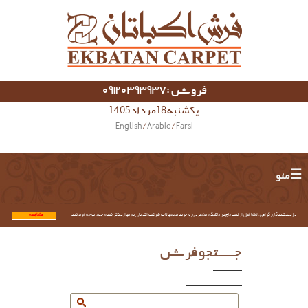
فروش :09120393937
یکشنبه 18 مرداد 1405
English
/
Arabic
/
Farsi
☰ منو
بازدیدکنندگان گرامی؛ لطفا قبل از ثبت نام در باشگاه مشتریان و خرید محصولات شرکت اکباتان به موارد ذکر شده حتما توجه فرمائید.
مشاهده...
جستجو فرش