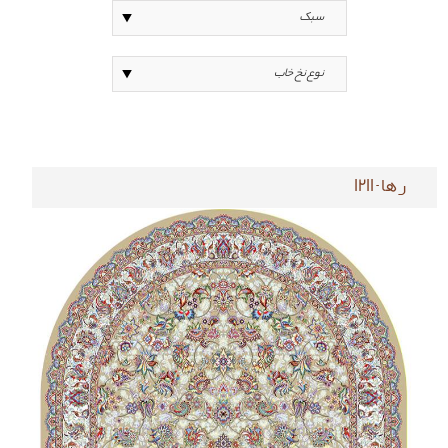
رها-1211