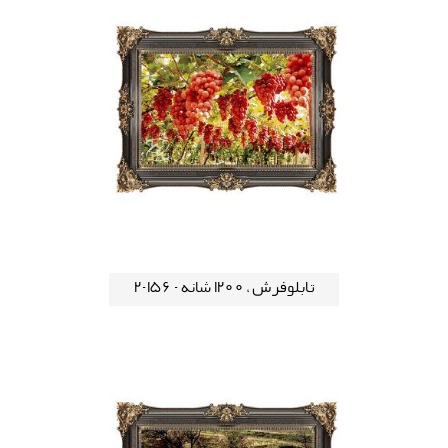
تابلوفرش ، 1200 شانه - 156-2