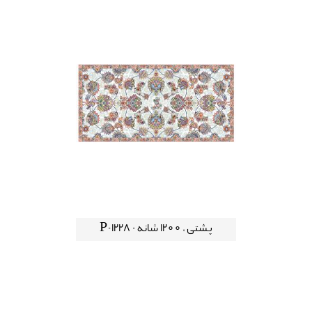
پشتی ، 1200 شانه - P-1228