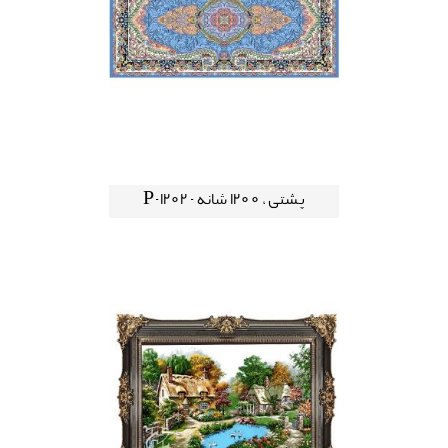
پشتی ، 1200 شانه - P-1202