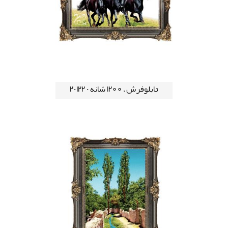
تابلوفرش ، 1200 شانه - 122-2