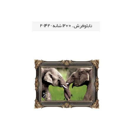
تابلوفرش ، 1200 شانه - 142-2