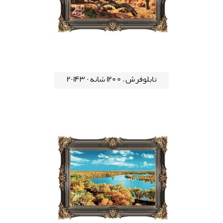
تابلوفرش ، 1200 شانه - 143-2