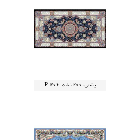
پشتی ، 1200 شانه - P-1206