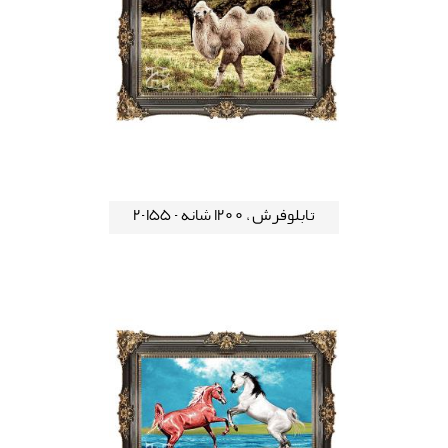
تابلوفرش ، 1200 شانه - 155-2