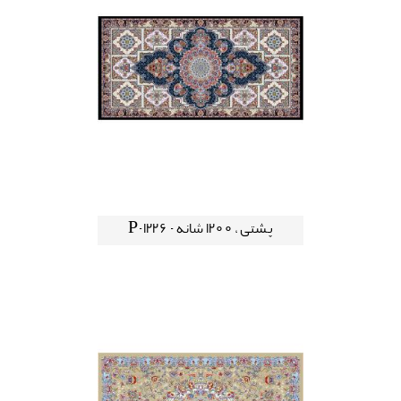
پشتی ، 1200 شانه - P-1226