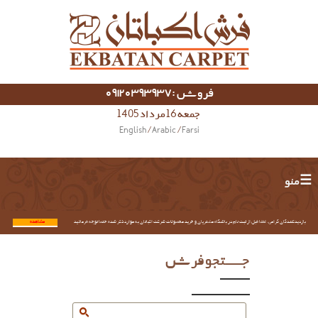
فروش :09120393937
جمعه 16 مرداد 1405
English
/
Arabic
/
Farsi
☰ منو
بازدیدکنندگان گرامی؛ لطفا قبل از ثبت نام در باشگاه مشتریان و خرید محصولات شرکت اکباتان به موارد ذکر شده حتما توجه فرمائید.
مشاهده...
جستجو فرش