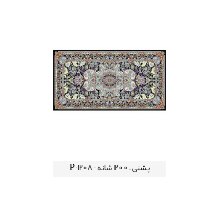
پشتی ، 1200 شانه - P-1208