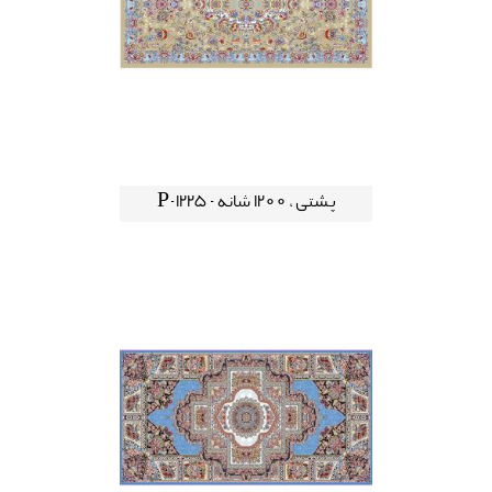
پشتی ، 1200 شانه - P-1225