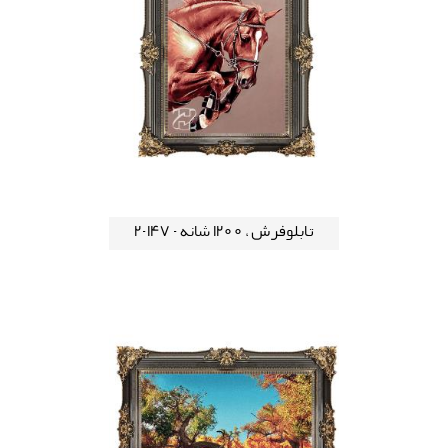
تابلوفرش ، 1200 شانه - 147-2