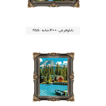
تابلوفرش ، 1200 شانه - 255