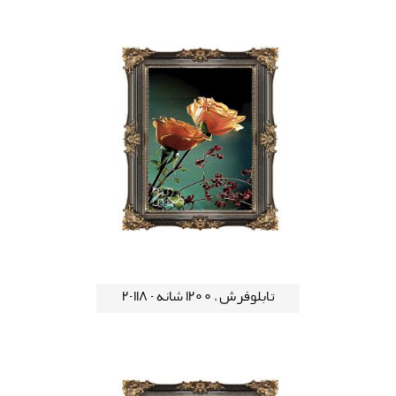
تابلوفرش ، 1200 شانه - 118-2