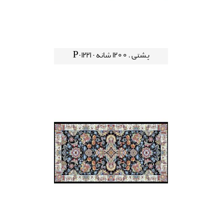
پشتی ، 1200 شانه - P-1221