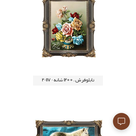
تابلوفرش ، 1200 شانه - 117-2