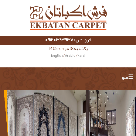
فروش :09120393937
یکشنبه 18 مرداد 1405
English
/
Arabic
/
Farsi
☰ منو