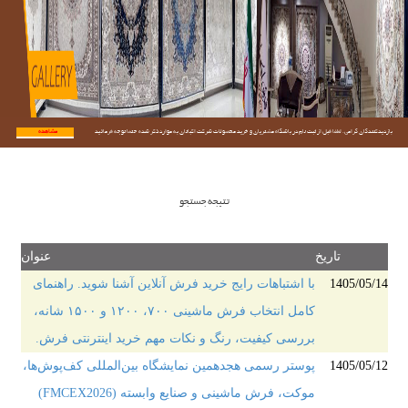
بازدیدکنندگان گرامی؛ لطفا قبل از ثبت نام در باشگاه مشتریان و خرید محصولات شرکت اکباتان به موارد ذکر شده حتما توجه فرمائید.
مشاهده...
تتیجه جستجو
تاریخ
عنوان
1405/05/14
با اشتباهات رایج خرید فرش آنلاین آشنا شوید. راهنمای
کامل انتخاب فرش ماشینی ۷۰۰، ۱۲۰۰ و ۱۵۰۰ شانه،
بررسی کیفیت، رنگ و نکات مهم خرید اینترنتی فرش.
1405/05/12
پوستر رسمی هجدهمین نمایشگاه بین‌المللی کف‌پوش‌ها،
موکت، فرش ماشینی و صنایع وابسته (FMCEX2026)