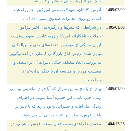
جنگ، در اتاق بازرگانی کاشان برگزار شد.
1405/02/09
آدرس: کاشان، شهرک صنعتی امیرکبیر، چهارراه هیئت
امناء، روبروی مخابرات صندوق پستی: 87135/
1405/01/09
در شرایطی که تنش‌ها و درگیری‌های اخیر پیرامون
حملات جنایتکارانه آمریکا و رژیم غاصب صهیونیستی به
ایران به یکی از مهم‌ترین دغدغه‌های ملی و بین‌المللی
تبدیل شده، رئیس اتاق بازرگانی کاشان، در گفت‌وگویی
به بررسی ابعاد مختلف جنگ، تأثیرات آن بر اقتصاد و
معیشت مردم، و مقایسه آن با جنگ ایران-عراق
پرداخت.
1405/01/09
پیش از پاسخ به این سوال که آیا فرش ماشینی بید می
زند یا خیر، باید با این حشره آشنا شویم. در اطراف
زندگی ما، آفات و حشراتی وجود دارند که با تاثیر بر
بافت فرش، به تدریج باعث خرابی آن می شوند.
1404/12/26
محمدرضا زاهدی‌مقدم، فعال صنعت فرش ماشینی، در